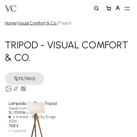
Home
/
Visual Comfort & Co.
/
Tripod
TRIPOD - VISUAL COMFORT
& CO.
FILTRI
(0)
Lampada da Terra Tripod
Visual Comfort & Co
SL 1700FW-L-EU
2 In stock - Ships by 10 ago
2026
768 €
+ 1 opzione