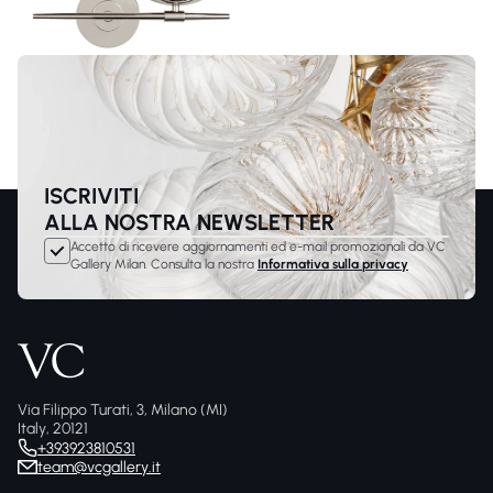
ISCRIVITI
ALLA NOSTRA NEWSLETTER
Accetto di ricevere aggiornamenti ed e-mail promozionali da VC
Gallery Milan. Consulta la nostra
Informativa sulla privacy
Via Filippo Turati, 3, Milano (MI)
Italy, 20121
+393923810531
team@vcgallery.it