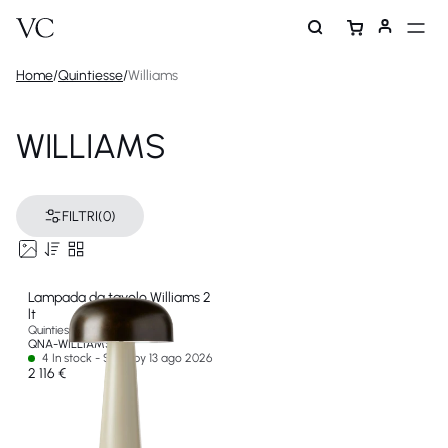
Home
/
Quintiesse
/
Williams
WILLIAMS
FILTRI
(0)
Lampada da tavolo Williams 2
lt
Quintiesse
QNA-WILLIAMS-TL
4 In stock - Ships by 13 ago 2026
2 116 €