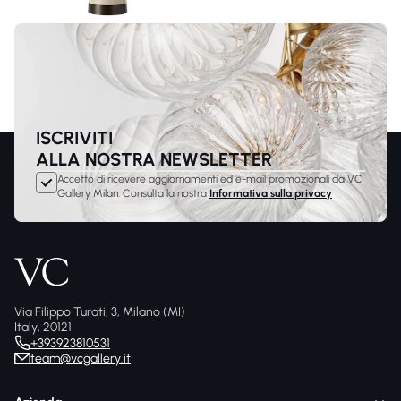
ISCRIVITI
ALLA NOSTRA NEWSLETTER
Accetto di ricevere aggiornamenti ed e-mail promozionali da VC
Gallery Milan. Consulta la nostra
Informativa sulla privacy
Via Filippo Turati, 3, Milano (MI)
Italy, 20121
+393923810531
team@vcgallery.it