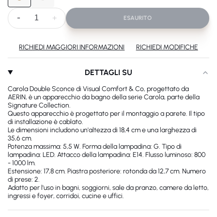
-
+
ESAURITO
RICHIEDI MAGGIORI INFORMAZIONI
RICHIEDI MODIFICHE
DETTAGLI SU
Carola Double Sconce di Visual Comfort & Co, progettato da
AERIN, è un apparecchio da bagno della serie Carola, parte della
Signature Collection.
Questo apparecchio è progettato per il montaggio a parete. Il tipo
di installazione è cablato.
Le dimensioni includono un'altezza di 18,4 cm e una larghezza di
35,6 cm.
Potenza massima: 5,5 W. Forma della lampadina: G. Tipo di
lampadina: LED. Attacco della lampadina: E14. Flusso luminoso: 800
- 1000 lm.
Estensione: 17,8 cm. Piastra posteriore: rotonda da 12,7 cm. Numero
di prese: 2.
Adatto per l'uso in bagni, soggiorni, sale da pranzo, camere da letto,
ingressi e foyer, corridoi, cucine e uffici.