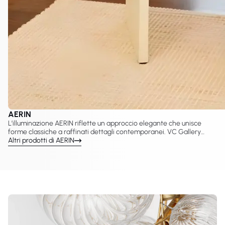
AERIN
L’illuminazione AERIN riflette un approccio elegante che unisce
forme classiche a raffinati dettagli contemporanei. VC Gallery
propone una selezione curata di lampade AERIN create con Visual
Altri prodotti di AERIN
Comfort & Co., tra cui lampadari, applique, sospensioni e lampade
da tavolo pensate per interni sofisticati. Questi design valorizzano
proporzioni equilibrate, una luce calda e una presenza decorativa
senza tempo adatta a spazi residenziali e hospitality.