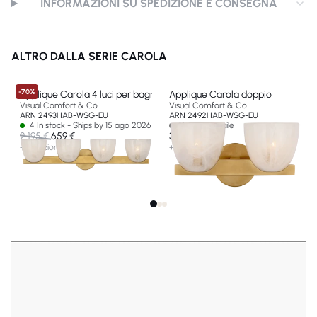
INFORMAZIONI SU SPEDIZIONE E CONSEGNA
ALTRO DALLA SERIE CAROLA
-70%
Applique Carola 4 luci per bagno
Applique Carola doppio
Visual Comfort & Co
Visual Comfort & Co
ARN 2493HAB-WSG-EU
ARN 2492HAB-WSG-EU
4 In stock - Ships by 15 ago 2026
Non disponibile
2 195 €
659 €
370 €
+ 3 opzioni
+ 1 opzione