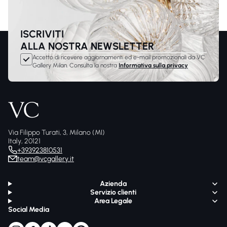
ISCRIVITI
ALLA NOSTRA NEWSLETTER
Accetto di ricevere aggiornamenti ed e-mail promozionali da VC
Gallery Milan. Consulta la nostra
Informativa sulla privacy
Via Filippo Turati, 3, Milano (MI)
Italy, 20121
+393923810531
team@vcgallery.it
Azienda
Servizio clienti
Area Legale
Social Media