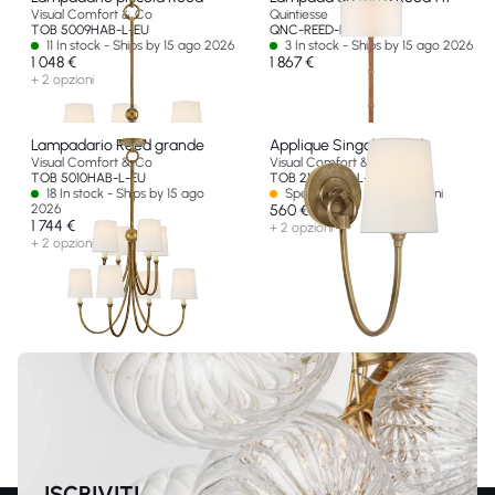
Visual Comfort & Co
Quintiesse
TOB 5009HAB-L-EU
QNC-REED-FL
11 In stock - Ships by 15 ago 2026
3 In stock - Ships by 15 ago 2026
1 048 €
1 867 €
+ 2 opzioni
Lampadario Reed grande
Applique Singola Reed
Visual Comfort & Co
Visual Comfort & Co
TOB 5010HAB-L-EU
TOB 2125HAB-L-EU
18 In stock - Ships by 15 ago
Spedizione in oltre 60 giorni
2026
560 €
1 744 €
+ 2 opzioni
+ 2 opzioni
ISCRIVITI