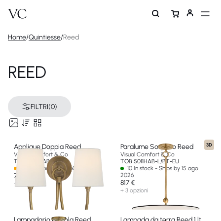
Home
/
Quintiesse
/
Reed
REED
FILTRI
(0)
3D
Applique Doppia Reed
Paralume Sospeso Reed
Visual Comfort & Co
Visual Comfort & Co
TOB 2126HAB-L-EU
TOB 5011HAB-L/BT-EU
Spedizione in oltre 60 giorni
10 In stock - Ships by 15 ago
707 €
2026
817 €
+ 2 opzioni
+ 3 opzioni
Lampadario piccola Reed
Lampada da terra Reed 1 lt