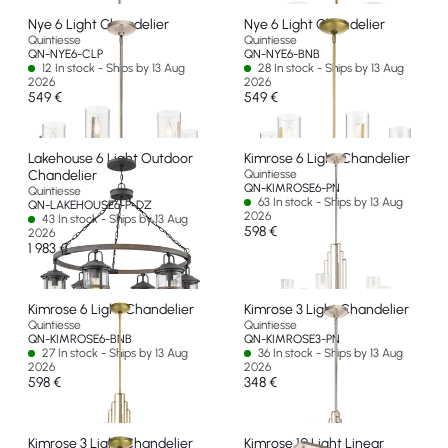
Nye 6 Light Chandelier
Nye 6 Light Chandelier
Quintiesse
Quintiesse
QN-NYE6-CLP
QN-NYE6-BNB
12 In stock - Ships by 13 Aug
28 In stock - Ships by 13 Aug
2026
2026
549 €
549 €
Lakehouse 6 Light Outdoor
Kimrose 6 Light Chandelier
Chandelier
Quintiesse
QN-KIMROSE6-PN
Quintiesse
63 In stock - Ships by 13 Aug
QN-LAKEHOUSE6-P-DZ
2026
43 In stock - Ships by 13 Aug
598 €
2026
1 983 €
Kimrose 6 Light Chandelier
Kimrose 3 Light Chandelier
Quintiesse
Quintiesse
QN-KIMROSE6-BNB
QN-KIMROSE3-PN
27 In stock - Ships by 13 Aug
36 In stock - Ships by 13 Aug
2026
2026
598 €
348 €
Kimrose 3 Light Chandelier
Kimrose 10 Light Linear