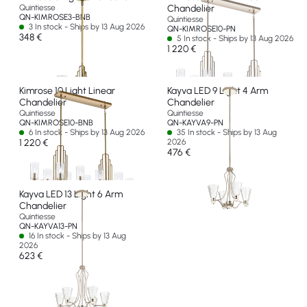
Quintiesse
Chandelier
QN-KIMROSE3-BNB
Quintiesse
3 In stock - Ships by 13 Aug 2026
QN-KIMROSE10-PN
348 €
5 In stock - Ships by 13 Aug 2026
1 220 €
Kimrose 10 Light Linear
Kayva LED 9 Light 4 Arm
Chandelier
Chandelier
Quintiesse
Quintiesse
QN-KIMROSE10-BNB
QN-KAYVA9-PN
6 In stock - Ships by 13 Aug 2026
35 In stock - Ships by 13 Aug
1 220 €
2026
476 €
Kayva LED 13 Light 6 Arm
Chandelier
Quintiesse
QN-KAYVA13-PN
16 In stock - Ships by 13 Aug
2026
623 €