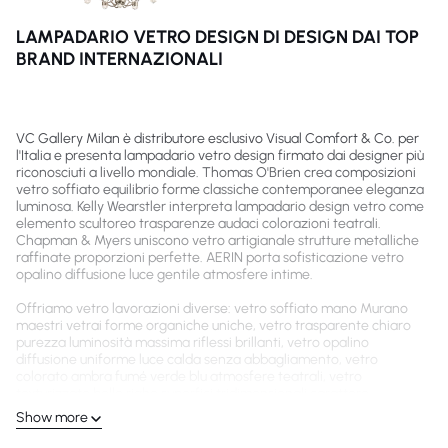
LAMPADARIO VETRO DESIGN DI DESIGN DAI TOP
BRAND INTERNAZIONALI
VC Gallery Milan è distributore esclusivo Visual Comfort & Co. per
l'Italia e presenta lampadario vetro design firmato dai designer più
riconosciuti a livello mondiale. Thomas O'Brien crea composizioni
vetro soffiato equilibrio forme classiche contemporanee eleganza
luminosa. Kelly Wearstler interpreta lampadario design vetro come
elemento scultoreo trasparenze audaci colorazioni teatrali.
Chapman & Myers uniscono vetro artigianale strutture metalliche
raffinate proporzioni perfette. AERIN porta sofisticazione vetro
opalino diffusione luce gentile atmosfere intime.
Offriamo vetro lavorazioni diverse: vetro soffiato mano Murano
maestri vetrai forme organiche uniche, vetro trasparente chiaro
purezza luminosità massima riflessi brillanti, vetro opalino
diffusione uniforme luce calda senza abbagliamento, vetro
colorato ambra fumé verde blu atmosfere teatrali, vetro
texturizzato bolle righe superfici tridimensionali carattere.
Show more
Consulenza gratuita presso il nostro showroom Milano, Via Filippo
Turati 3. Contatti: +39 392 381 0531 o
team@vcgallery.it
.