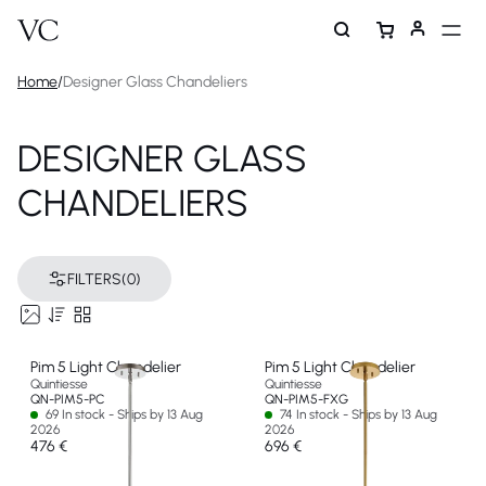
Home
/
Designer Glass Chandeliers
DESIGNER GLASS
CHANDELIERS
FILTERS
(0)
Pim 5 Light Chandelier
Pim 5 Light Chandelier
Quintiesse
Quintiesse
QN-PIM5-PC
QN-PIM5-FXG
69 In stock - Ships by 13 Aug
74 In stock - Ships by 13 Aug
2026
2026
476 €
696 €